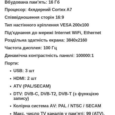
Вбудована пам'ять: 16 Гб
Процесор: 4хядерний Cortex A7
Співвідношення сторін 16:9
Тип настінного кріплення VESA 200х100
Під'єднання до мережі Internet WiFi, Ethernet
Роздільна здатність екрана: 3840х2160
Частота дисплея: 100 Гц
Динамічна контрастність панелі: 100000:1
Порти:
USB: 3 шт
HDMI: 2 шт
ATV (PAL/SECAM)
DTV: DVB-C, DVB-T2, DVB-T (з функцією
запису)
Колірна система АV: PAL / NTSC / SECAM
Макс. число TV каналів у пам'яті: 99 (ATV),