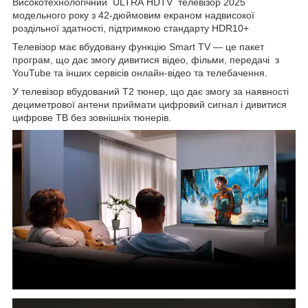
Високотехнологічний ULTRA HDTV телевізор 2025
модельного року з 42-дюймовим екраном надвисокої
роздільної здатності, підтримкою стандарту HDR10+
Телевізор має вбудовану функцію Smart TV — це пакет
програм, що дає змогу дивитися відео, фільми, передачі з
YouTube та інших сервісів онлайн-відео та телебачення.
У телевізор вбудований Т2 тюнер, що дає змогу за наявності
дециметрової антени приймати цифровий сигнал і дивитися
цифрове ТВ без зовнішніх тюнерів.