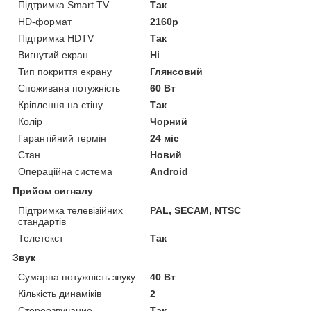
Підтримка Smart TV
Так
HD-формат
2160p
Підтримка HDTV
Так
Вигнутий екран
Ні
Тип покриття екрану
Глянсовий
Споживана потужність
60 Вт
Кріплення на стіну
Так
Колір
Чорний
Гарантійний термін
24 міс
Стан
Новий
Операційна система
Android
Прийом сигналу
Підтримка телевізійних
PAL, SECAM, NTSC
стандартів
Телетекст
Так
Звук
Сумарна потужність звуку
40 Вт
Кількість динаміків
2
Стереозвучание
Так