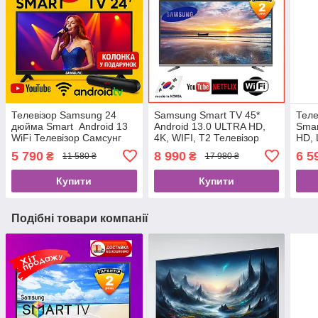
Телевізор Samsung 24
Samsung Smart TV 45*
Теле
дюйма Smart Android 13
Android 13.0 ULTRA HD,
Smar
WiFi Телевізор Самсунг
4K, WIFI, T2 Телевізор
HD, 
LED Смарт ТВ + Bluetooth
Самсунг Смарт тв
32 д
5 790
8 990
6 5
₴
₴
11 580 ₴
17 980 ₴
Speaker у подарунок
прис
Купити
Купити
Подібні товари компанії