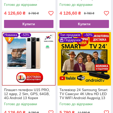
года
Готово до відправки
Готово до відправки
4 126,60
4 126,60
₴
₴
8 780 ₴
8 780 ₴
Купити
Купити
Новинка
–53%
Топ продажів
–50%
Подарунок
Плашет-телефон U15 PRO,
Телевізор 24 Samsung Smart
12 ядер, 2 Sim, GPS, 64GB,
TV Самсунг 4K Ultra HD LED
4G Android 13 Корея
TV WIFI Android Андроїд 13
Гарантия 2 года
Смарт ТВ Гарантія 2 роки
Готово до відправки
Готово до відправки
4 126,60
5 790
₴
₴
8 780 ₴
11 580 ₴