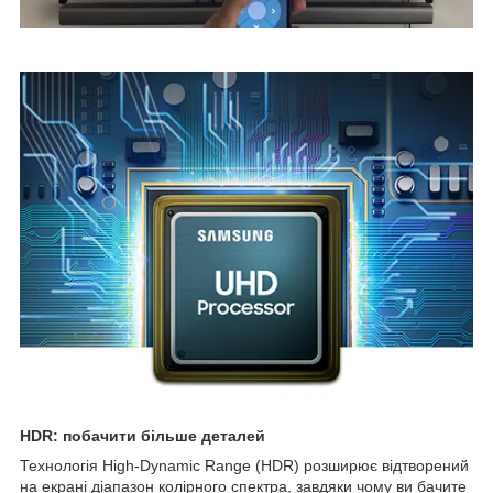
HDR: побачити більше деталей
Технологія High-Dynamic Range (HDR) розширює відтворений
на екрані діапазон колірного спектра, завдяки чому ви бачите