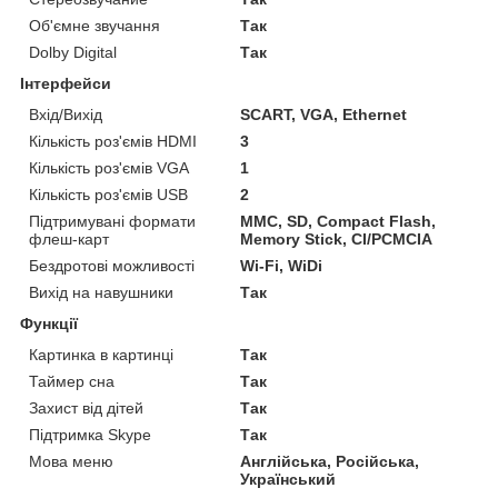
Об'ємне звучання
Так
Dolby Digital
Так
Інтерфейси
Вхід/Вихід
SCART, VGA, Ethernet
Кількість роз'ємів HDMI
3
Кількість роз'ємів VGA
1
Кількість роз'ємів USB
2
Підтримувані формати
MMC, SD, Compact Flash,
флеш-карт
Memory Stick, CI/PCMCIA
Бездротові можливості
Wi-Fi, WiDi
Вихід на навушники
Так
Функції
Картинка в картинці
Так
Таймер сна
Так
Захист від дітей
Так
Підтримка Skype
Так
Мова меню
Англійська, Російська,
Український