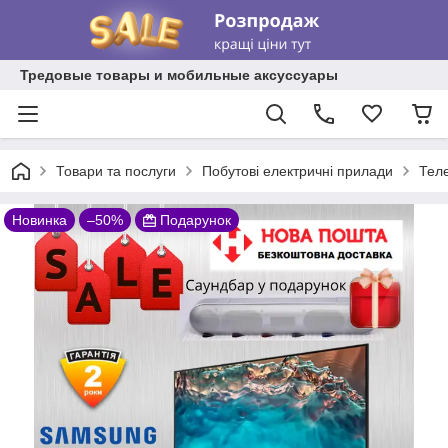
Тредовые товары и мобильные аксуссуары
Товари та послуги
Побутові електричні прилади
Теле
Новинка
–50%
Подарунок