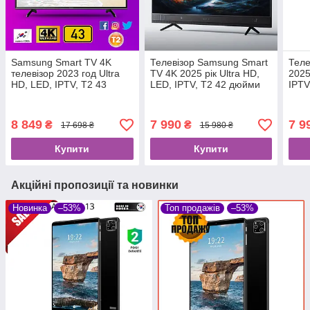
Samsung Smart TV 4K
Телевізор Samsung Smart
Теле
телевізор 2023 год Ultra
TV 4K 2025 рік Ultra HD,
2025
HD, LЕD, IPTV, T2 43
LED, IPTV, T2 42 дюйми
IPTV
дюйми WIFI Сборка Корея
WIFI Збірка Корея
Збір
Самсунг Гарантия
Самсунг Андроїд 15
8 849
7 990
7 9
₴
₴
17 698 ₴
15 980 ₴
Купити
Купити
Акційні пропозиції та новинки
Новинка
–53%
Топ продажів
–53%