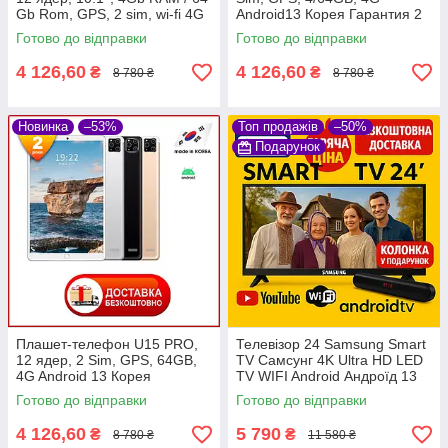
Gb Rom, GPS, 2 sim, wi-fi 4G
Android13 Корея Гарантия 2
года
Готово до відправки
Готово до відправки
4 126,60
4 126,60
₴
₴
8 780 ₴
8 780 ₴
Новинка
–53%
Топ продажів
–50%
Подарунок
Плашет-телефон U15 PRO,
Телевізор 24 Samsung Smart
12 ядер, 2 Sim, GPS, 64GB,
TV Самсунг 4K Ultra HD LED
4G Android 13 Корея
TV WIFI Android Андроїд 13
Гарантия 2 года
Смарт ТВ Гарантія 2 роки
Готово до відправки
Готово до відправки
4 126,60
5 790
₴
₴
8 780 ₴
11 580 ₴