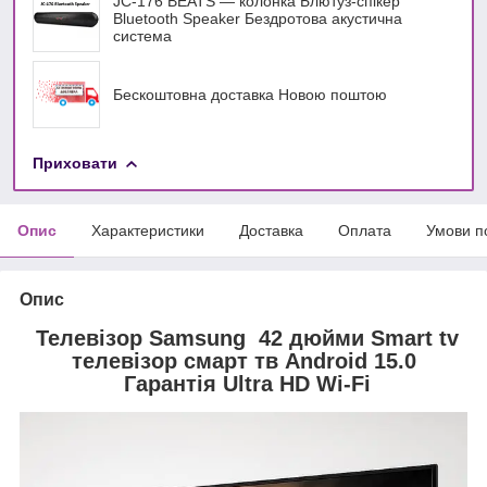
JC-176 BEATS — колонка Блютуз-спікер
Bluetooth Speaker Бездротова акустична
система
Бескоштовна доставка Новою поштою
Приховати
Опис
Характеристики
Доставка
Оплата
Умови п
Опис
Телевізор Samsung 42 дюйми Smart tv
телевізор смарт тв Android 15.0
Гарантія Ultra HD Wi-Fi