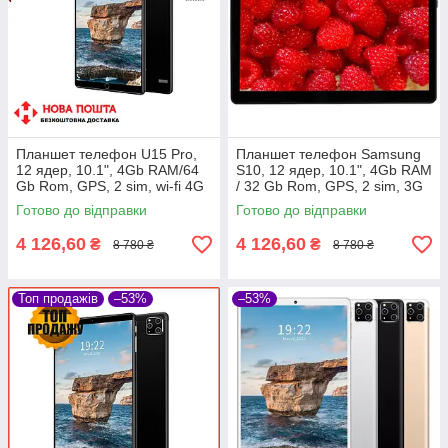
Планшет телефон U15 Pro,
Планшет телефон Samsung
12 ядер, 10.1", 4Gb RAM/64
S10, 12 ядер, 10.1", 4Gb RAM
Gb Rom, GPS, 2 sim, wi-fi 4G
/ 32 Gb Rom, GPS, 2 sim, 3G
Планшетний комп'ютер
Готово до відправки
Готово до відправки
4 126,60
4 126,60
₴
₴
8 780 ₴
8 780 ₴
Топ продажів
–53%
–53%