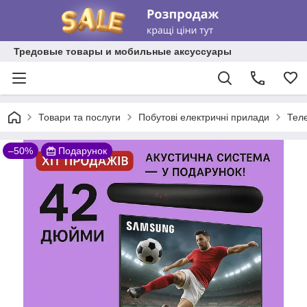
Тредовые товары и мобильные аксуссуары
Товари та послуги
Побутові електричні прилади
Теле
–50%
Подарунок