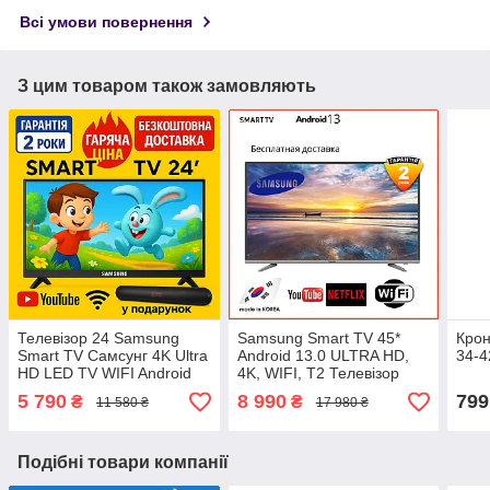
Всі умови повернення
З цим товаром також замовляють
Телевізор 24 Samsung
Samsung Smart TV 45*
Крон
Smart TV Самсунг 4K Ultra
Android 13.0 ULTRA HD,
34-
HD LED TV WIFI Android
4K, WIFI, T2 Телевізор
Андроїд 13 Смарт ТВ
Самсунг Смарт тв
5 790
8 990
799
₴
₴
11 580 ₴
17 980 ₴
Гарантія 2 роки
Подібні товари компанії