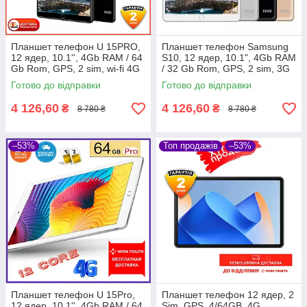
Планшет телефон U 15PRO,
Планшет телефон Samsung
12 ядер, 10.1'', 4Gb RAM / 64
S10, 12 ядер, 10.1", 4Gb RAM
Gb Rom, GPS, 2 sim, wi-fi 4G
/ 32 Gb Rom, GPS, 2 sim, 3G
Планшетный компьютер
Готово до відправки
Готово до відправки
4 126,60
4 126,60
₴
₴
8 780 ₴
8 780 ₴
–53%
Топ продажів
–53%
Планшет телефон U 15Pro,
Планшет телефон 12 ядер, 2
12 ядер, 10.1'', 4Gb RAM / 64
Sim, GPS, 4/64GB, 4G