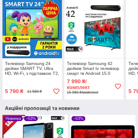
Телевізор Samsung 24
Телевізор Samsung 42
Теле
дюйми SMART TV, Ultra
дюймів Smart tv телевізор
дюйм
HD, Wi-Fi, з підставкою T2,
смарт тв Android 15.0
HD, 
Самсунг, Смарт ТВ на
Гарантія Ultra HD Wi-Fi
Самс
7 990
₴/
андроїд 13
андр
комплект
5 790
5 7
₴
11 580 ₴
15 980 ₴/комплект
Акційні пропозиції та новинки
Новинка
–53%
–53%