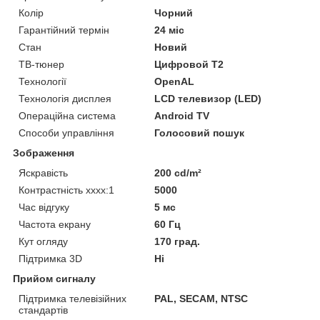
Колір
Чорний
Гарантійний термін
24 міс
Стан
Новий
ТВ-тюнер
Цифровой Т2
Технології
OpenAL
Технологія дисплея
LCD телевизор (LED)
Операційна система
Android TV
Способи управління
Голосовий пошук
Зображення
Яскравість
200 cd/m²
Контрастність хххх:1
5000
Час відгуку
5 мс
Частота екрану
60 Гц
Кут огляду
170 град.
Підтримка 3D
Ні
Прийом сигналу
Підтримка телевізійних
PAL, SECAM, NTSC
стандартів