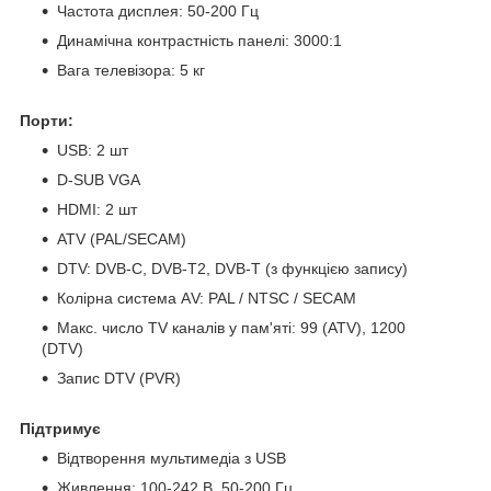
Частота дисплея: 50-200 Гц
Динамічна контрастність панелі: 3000:1
Вага телевізора: 5 кг
Порти:
USB: 2 шт
D-SUB VGA
HDMI: 2 шт
ATV (PAL/SECAM)
DTV: DVB-C, DVB-T2, DVB-T (з функцією запису)
Колірна система АV: PAL / NTSC / SECAM
Макс. число TV каналів у пам'яті: 99 (ATV), 1200
(DTV)
Запис DTV (PVR)
Підтримує
Відтворення мультимедіа з USB
Живлення: 100-242 B, 50-200 Гц