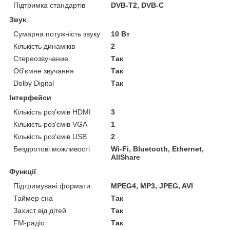
Підтримка стандартів
DVB-T2, DVB-C
Звук
Сумарна потужність звуку
10 Вт
Кількість динаміків
2
Стереозвучание
Так
Об'ємне звучання
Так
Dolby Digital
Так
Інтерфейси
Кількість роз'ємів HDMI
3
Кількість роз'ємів VGA
1
Кількість роз'ємів USB
2
Бездротові можливості
Wi-Fi, Bluetooth, Ethernet,
AllShare
Функції
Підтримувані формати
MPEG4, MP3, JPEG, AVI
Таймер сна
Так
Захист від дітей
Так
FM-радіо
Так