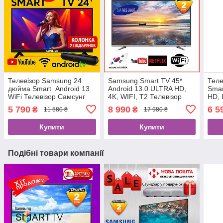
Телевізор Samsung 24
Samsung Smart TV 45*
Теле
дюйма Smart Android 13
Android 13.0 ULTRA HD,
Smar
WiFi Телевізор Самсунг
4K, WIFI, T2 Телевізор
HD, 
LED Смарт ТВ + Bluetooth
Самсунг Смарт тв
32 д
5 790
8 990
6 5
₴
₴
11 580 ₴
17 980 ₴
Speaker у подарунок
прис
Купити
Купити
Подібні товари компанії