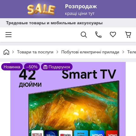
Тредовые товары и мобильные аксуссуары
Товари та послуги
Побутові електричні прилади
Теле
Новинка
–50%
Подарунок