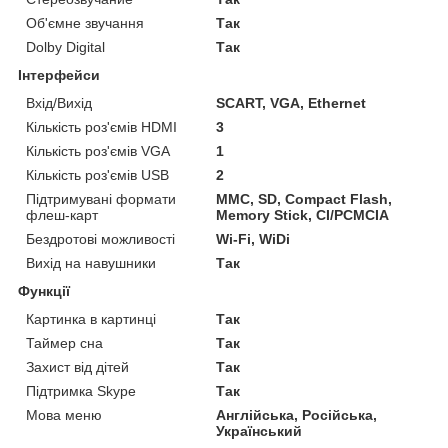
Об'ємне звучання
Так
Dolby Digital
Так
Інтерфейси
Вхід/Вихід
SCART, VGA, Ethernet
Кількість роз'ємів HDMI
3
Кількість роз'ємів VGA
1
Кількість роз'ємів USB
2
Підтримувані формати
MMC, SD, Compact Flash,
флеш-карт
Memory Stick, CI/PCMCIA
Бездротові можливості
Wi-Fi, WiDi
Вихід на навушники
Так
Функції
Картинка в картинці
Так
Таймер сна
Так
Захист від дітей
Так
Підтримка Skype
Так
Мова меню
Англійська, Російська,
Український