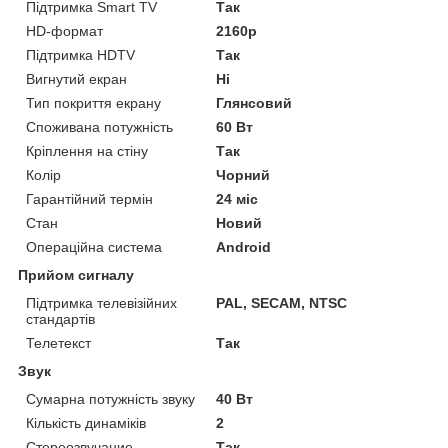
Підтримка Smart TV
Так
HD-формат
2160p
Підтримка HDTV
Так
Вигнутий екран
Ні
Тип покриття екрану
Глянсовий
Споживана потужність
60 Вт
Кріплення на стіну
Так
Колір
Чорний
Гарантійний термін
24 міс
Стан
Новий
Операційна система
Android
Прийом сигналу
Підтримка телевізійних
PAL, SECAM, NTSC
стандартів
Телетекст
Так
Звук
Сумарна потужність звуку
40 Вт
Кількість динаміків
2
Стереозвучание
Так