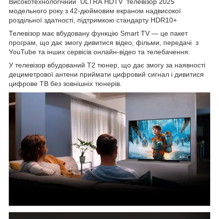
Високотехнологічний ULTRA HDTV телевізор 2025
модельного року з 42-дюймовим екраном надвисокої
роздільної здатності, підтримкою стандарту HDR10+
Телевізор має вбудовану функцію Smart TV — це пакет
програм, що дає змогу дивитися відео, фільми, передачі з
YouTube та інших сервісів онлайн-відео та телебачення.
У телевізор вбудований Т2 тюнер, що дає змогу за наявності
дециметрової антени приймати цифровий сигнал і дивитися
цифрове ТВ без зовнішніх тюнерів.