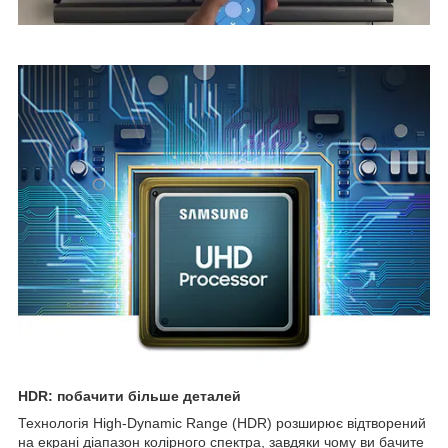
HDR: побачити більше деталей
Технологія High-Dynamic Range (HDR) розширює відтворений
на екрані діапазон колірного спектра, завдяки чому ви бачите