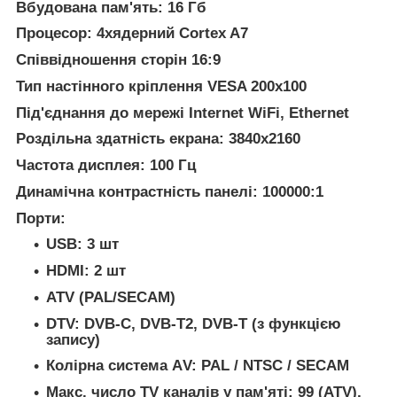
Вбудована пам'ять: 16 Гб
Процесор: 4хядерний Cortex A7
Співвідношення сторін 16:9
Тип настінного кріплення VESA 200х100
Під'єднання до мережі Internet WiFi, Ethernet
Роздільна здатність екрана: 3840х2160
Частота дисплея: 100 Гц
Динамічна контрастність панелі: 100000:1
Порти:
USB: 3 шт
HDMI: 2 шт
ATV (PAL/SECAM)
DTV: DVB-C, DVB-T2, DVB-T (з функцією
запису)
Колірна система АV: PAL / NTSC / SECAM
Макс. число TV каналів у пам'яті: 99 (ATV),