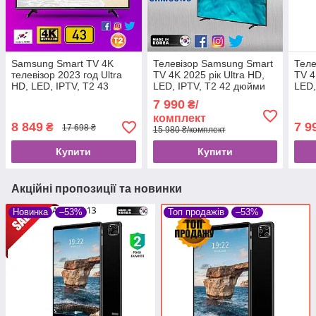
Samsung Smart TV 4K
Телевізор Samsung Smart
Теле
телевізор 2023 год Ultra
TV 4K 2025 рік Ultra HD,
TV 4
HD, LЕD, IPTV, T2 43
LED, IPTV, T2 42 дюйми
LED,
дюйми WIFI Сборка Корея
WIFI Збірка Корея
WIFI
7 990
₴/
Самсунг Гарантия
Самсунг Андроїд 15
Самс
комплект
8 849
7 9
₴
17 698 ₴
15 980 ₴/комплект
Купити
Купити
Акційні пропозиції та новинки
Новинка
–53%
Топ продажів
–53%