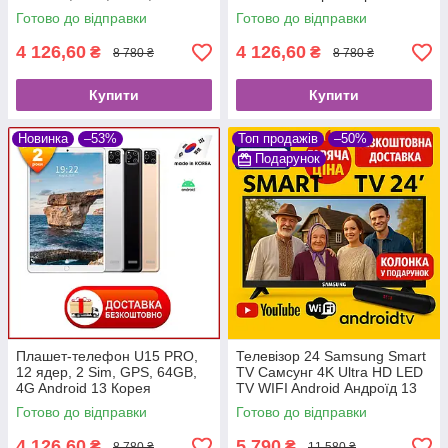
года
Готово до відправки
Готово до відправки
4 126,60
4 126,60
₴
₴
8 780 ₴
8 780 ₴
Купити
Купити
Новинка
–53%
Топ продажів
–50%
Подарунок
Плашет-телефон U15 PRO,
Телевізор 24 Samsung Smart
12 ядер, 2 Sim, GPS, 64GB,
TV Самсунг 4K Ultra HD LED
4G Android 13 Корея
TV WIFI Android Андроїд 13
Гарантия 2 года
Смарт ТВ Гарантія 2 роки
Готово до відправки
Готово до відправки
4 126,60
5 790
₴
₴
8 780 ₴
11 580 ₴