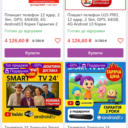
Планшет телефон 12 ядер, 2
Плашет-телефон U15 PRO,
Sim, GPS, 4/64GB, 4G
12 ядер, 2 Sim, GPS, 64GB,
Android13 Корея Гарантия 2
4G Android 13 Корея
года
Гарантия 2 года
Готово до відправки
Готово до відправки
4 126,60
4 126,60
₴
₴
8 780 ₴
8 780 ₴
Купити
Купити
Топ продажів
–50%
–50%
Подарунок
Подарунок
Телевізор 24 Samsung Smart
Телевізор Samsung 24