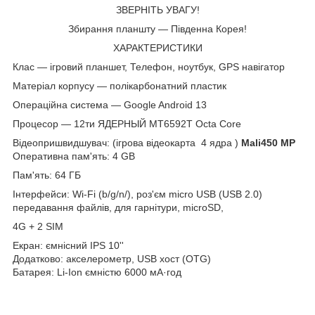
ЗВЕРНІТЬ УВАГУ!
Збирання планшту — Південна Корея!
ХАРАКТЕРИСТИКИ
Клас — ігровий планшет, Телефон, ноутбук, GPS навігатор
Матеріал корпусу — полікарбонатний пластик
Операційна система — Google Android 13
Процесор — 12ти ЯДЕРНЫЙ MT6592T Octa Core
Відеопришвидшувач: (ігрова відеокарта 4 ядра )
Mali450 MP
Оперативна пам'ять: 4 GB
Пам'ять: 64 ГБ
Інтерфейси: Wi-Fi (b/g/n/), роз'єм micro USB (USB 2.0)
передавання файлів, для гарнітури, microSD,
4G + 2 SIM
Екран: ємнісний IPS 10''
Додатково: акселерометр, USB хост (OTG)
Батарея: Li-Ion ємністю 6000 мА·год