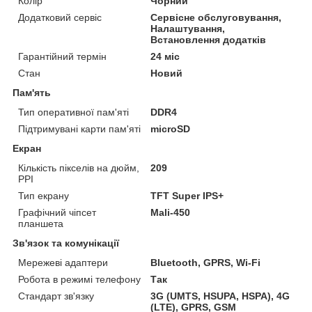
Колір
Чорний
Додатковий сервіс
Сервісне обслуговування,
Налаштування,
Встановлення додатків
Гарантійний термін
24 міс
Стан
Новий
Пам'ять
Тип оперативної пам'яті
DDR4
Підтримувані карти пам'яті
microSD
Екран
Кількість пікселів на дюйм,
209
PPI
Тип екрану
TFT Super IPS+
Графічний чіпсет
Mali-450
планшета
Зв'язок та комунікації
Мережеві адаптери
Bluetooth, GPRS, Wi-Fi
Робота в режимі телефону
Так
Стандарт зв'язку
3G (UMTS, HSUPA, HSPA), 4G
(LTE), GPRS, GSM