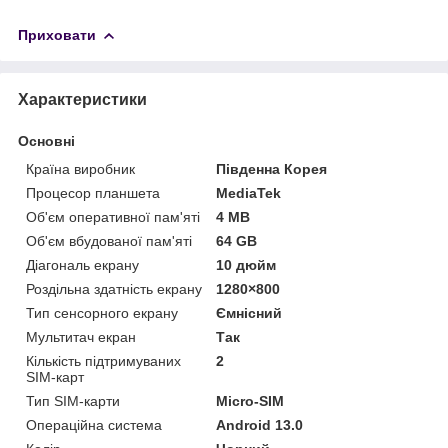
Приховати
Характеристики
Основні
Країна виробник
Південна Корея
Процесор планшета
MediaTek
Об'єм оперативної пам'яті
4 MB
Об'єм вбудованої пам'яті
64 GB
Діагональ екрану
10 дюйм
Роздільна здатність екрану
1280×800
Тип сенсорного екрану
Ємнісний
Мультитач екран
Так
Кількість підтримуваних
2
SIM-карт
Тип SIM-карти
Micro-SIM
Операційна система
Android 13.0