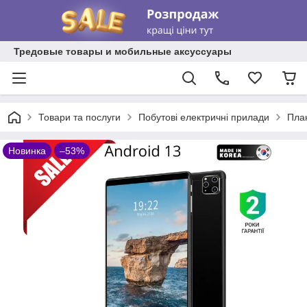
Тредовые товары и мобильные аксуссуары
Товари та послуги
Побутові електричні прилади
План
Новинка
–53%