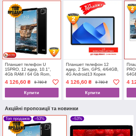
Планшет телефон U
Планшет телефон 12
Пла
15PRO, 12 ядер, 10.1'',
ядер, 2 Sim, GPS, 4/64GB,
PRO,
4Gb RAM / 64 Gb Rom,
4G Android13 Корея
64GB
GPS, 2 sim, wi-fi 4G
Гарантия 2 года
Коре
4 126,60
4 126,60
4 1
₴
₴
8 780 ₴
8 780 ₴
Планшетный компьютер
Купити
Купити
Акційні пропозиції та новинки
Топ продажів
–53%
–53%