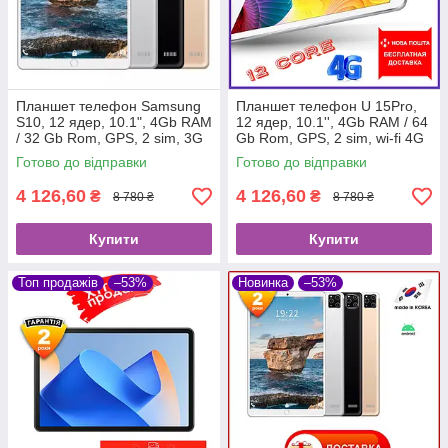
Планшет телефон Samsung
Планшет телефон U 15Pro,
S10, 12 ядер, 10.1", 4Gb RAM
12 ядер, 10.1'', 4Gb RAM / 64
/ 32 Gb Rom, GPS, 2 sim, 3G
Gb Rom, GPS, 2 sim, wi-fi 4G
Готово до відправки
Готово до відправки
4 126,60
4 126,60
₴
₴
8 780 ₴
8 780 ₴
Купити
Купити
Топ продажів
–53%
Новинка
–53%