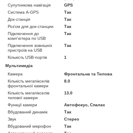
Супутникова навігація
GPS
Система A-GPS
Так
Док-станція
Так
Роз'єм для док-станции
Так
Підключення до
Так
комп'ютера по USB
Підключення зовнішніх
Так
пристроїв на USB
Кількість USB-портів
1
Мультимедіа
Камера
Фронтальна та Тилова
Кількість мегапікселів
8.0
фронтальної камери
Кількість мегапікселів
13.0
тилової камери
Функції камери
Автофокус, Спалах
Вбудований динамік
Так
Звук
Стерео
Вбудований мікрофон
Так