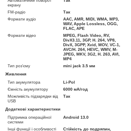
Автоматичний поворот
Так
екрану
FM-радіо
Так
Формати аудіо
AAC, AMR, MIDI, WMA, MP3,
WAV, Apple Lossless, OGG,
FLAC, APE
Формати відео
MPEG, Flash Video, RV,
DivX3.11, 3GP, H. 264, VP8,
DivX, 3GPP, Xvid, MOV, VC-1,
AVC/H. 264, HEVC, WMV, M-
JPEG, MKV, 3G2, H. 263, AVI,
MP4
Тип роз'єму
mini jack 3.5 мм
Живлення
Тип акумулятора
Li-Pol
Ємність акумулятору
6000 мА/год
Можливість підзарядки від
Так
USB
Додаткові характеристики
Підтримка операційної
Android 13.0
системи
Інші функції і особливості
Стійкість до подряпин,