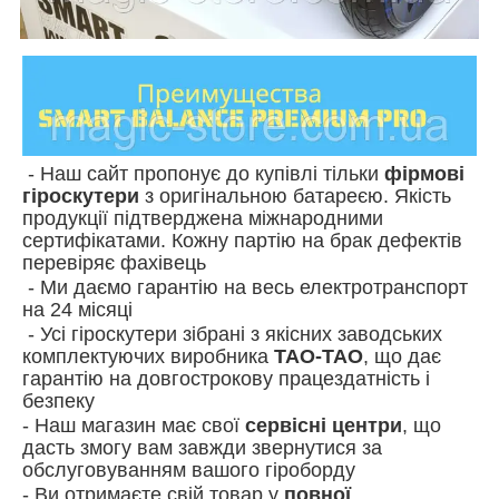
- Наш сайт пропонує до купівлі тільки
фірмові
гіроскутери
з оригінальною батареєю. Якість
продукції підтверджена міжнародними
сертифікатами. Кожну партію на брак дефектів
перевіряє фахівець
- Ми даємо гарантію на весь електротранспорт
на 24 місяці
- Усі гіроскутери зібрані з якісних заводських
комплектуючих виробника
ТАО-ТАО
, що дає
гарантію на довгострокову працездатність і
безпеку
- Наш магазин має свої
сервісні центри
, що
дасть змогу вам завжди звернутися за
обслуговуванням вашого гіроборду
- Ви отримаєте свій товар у
повної