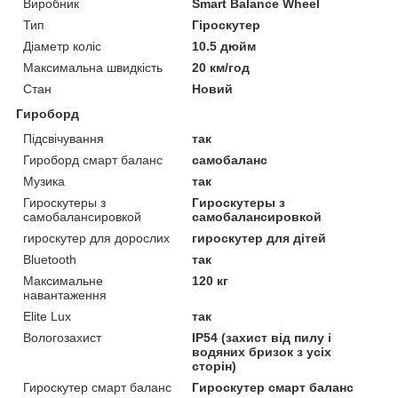
Виробник
Smart Balance Wheel
Тип
Гіроскутер
Діаметр коліс
10.5 дюйм
Максимальна швидкість
20 км/год
Стан
Новий
Гироборд
Підсвічування
так
Гироборд смарт баланс
самобаланс
Музика
так
Гироскутеры з
Гироскутеры з
самобалансировкой
самобалансировкой
гироскутер для дорослих
гироскутер для дітей
Bluetooth
так
Максимальне
120 кг
навантаження
Elite Lux
так
Вологозахист
IP54 (захист від пилу і
водяних бризок з усіх
сторін)
Гироскутер смарт баланс
Гироскутер смарт баланс