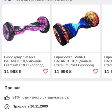
Гироскутер SMART
Гироскутер SMART
Гир
BALANCE 10,5 дюймів
BALANCE 10,5 дюймів
BAL
Premium PRO Гироборд
Premium PRO Гироборд
Pre
Смарт баланс Рожевий
Смарт баланс Вогонь і
Смар
11 998
11 998
11 
₴
₴
Космос, Тао-Тао, APP
Лід, Тао-Тао, APP баланс
Тао-
баланс
Про нас
91% позитивних з 57 відгуків за рік
Працює з 16.11.2009