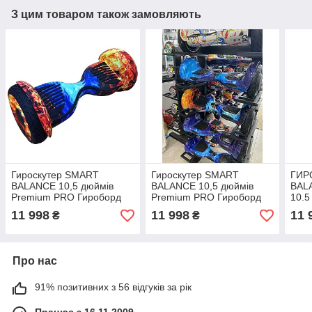
З цим товаром також замовляють
Гироскутер SMART
Гироскутер SMART
ГИР
BALANCE 10,5 дюймів
BALANCE 10,5 дюймів
BAL
Premium PRO Гироборд
Premium PRO Гироборд
10.5
Смарт баланс Вогонь і
Смарт баланс Blue Fair ,
Пом
11 998
11 998
11 
₴
₴
Лід, Тао-Тао, APP баланс
Тао-Тао, APP баланс
TaoT
гиро
Про нас
91% позитивних з 56 відгуків за рік