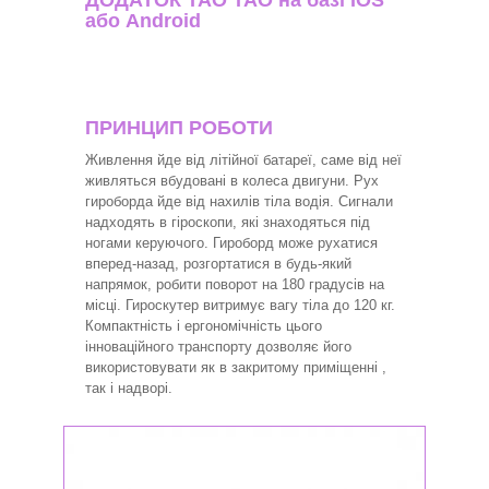
ДОДАТОК ТАО ТАО на базі IOS
або Android
ПРИНЦИП РОБОТИ
Живлення йде від літійної батареї, саме від неї
живляться вбудовані в колеса двигуни. Рух
гироборда йде від нахилів тіла водія. Сигнали
надходять в гіроскопи, які знаходяться під
ногами керуючого. Гироборд може рухатися
вперед-назад, розгортатися в будь-який
напрямок, робити поворот на 180 градусів на
місці. Гироскутер витримує вагу тіла до 120 кг.
Компактність і ергономічність цього
інноваційного транспорту дозволяє його
використовувати як в закритому приміщенні ,
так і надворі.