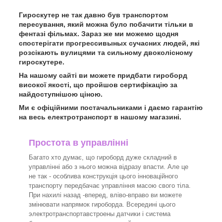
Гироскутер не так давно був транспортом
пересування, який можна було побачити тільки в
фентазі фільмах. Зараз же ми можемо щодня
спостерігати прогрессивыных сучасних людей, які
розсікають вулицями та сильному двоколісному
гироскутере.
На нашому сайті ви можете придбати гироборд
високої якості, що пройшов сертифікацію за
найдоступнішою ціною.
Ми є офіційними постачальниками і даємо гарантію
на весь електротранспорт в нашому магазині.
Простота в управлінні
Багато хто думає, що гироборд дуже складний в
управлінні або з нього можна відразу впасти. Але це
не так - особлива конструкція цього інноваційного
транспорту передбачає управління масою свого тіла.
При нахилі назад -вперед, вліво-вправо ви можете
змінювати напрямок гироборда. Всередині цього
электротранспортавстроены датчики і система