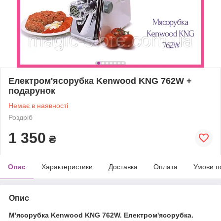
Електром'ясорубка Kenwood KNG 762W +
подарунок
Немає в наявності
Роздріб
1 350
₴
Опис
Характеристики
Доставка
Оплата
Умови п
Опис
М'ясорубка Kenwood KNG 762W. Електром'ясорубка.