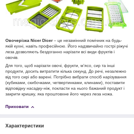
Овочерізка Nicer Dicer
– це незамінний помічник на будь-
якій кухні, навіть професійною. Його надзвичайно гострі ріжучі
леза дозволяють бездоганно нарізати всі види фруктів і
овочів.
Для того, щоб нарізати овочі, фрукти, м'ясо, сир та інші
продукти, досить витратити кілька секунд. До речі, незалежно
від того сирі або варені. Потрібно вибрати спосіб нарізування
(кубиками, скибочками, четвертинками, клинами), поставити
відповідну насадку-ніж, покласти на нього бажаний продукт і
закрити кришку, яка проштовхне його через леза ножа.
Приховати
Характеристики