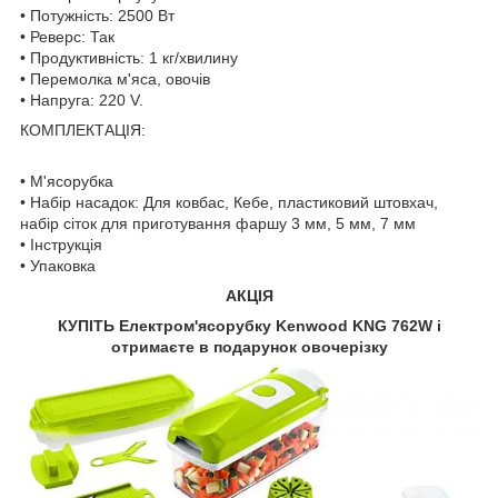
• Потужність: 2500 Вт
• Реверс: Так
• Продуктивність: 1 кг/хвилину
• Перемолка м'яса, овочів
• Напруга: 220 V.
КОМПЛЕКТАЦІЯ:
• М'ясорубка
• Набір насадок: Для ковбас, Кебе, пластиковий штовхач,
набір сіток для приготування фаршу 3 мм, 5 мм, 7 мм
• Інструкція
• Упаковка
АКЦІЯ
КУПІТЬ Електром'ясорубку Kenwood KNG 762W і
отримаєте в подарунок овочерізку