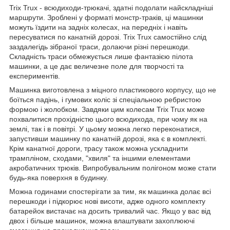
Trix Trux - всюдиходи-трюкачі, здатні подолати найскладніші
маршрути. Зроблені у форматі монстр-траків, ці машинки
можуть їздити на задніх колесах, на передніх і навіть
пересуватися по канатній дорозі. Trix Trux самостійно слід
заздалегідь зібраної траси, долаючи різні перешкоди.
Складність траси обмежується лише фантазією пілота
машинки, а це дає величезне поле для творчості та
експериментів.
Машинка виготовлена з міцного пластикового корпусу, що не
боїться падінь, і гумових коліс зі спеціальною ребристою
формою і жолобком. Завдяки цим колесам Trix Trux може
похвалитися прохідністю цього всюдихода, при чому як на
землі, так і в повітрі. У цьому можна легко переконатися,
запустивши машинку по канатній дорозі, яка є в комплекті.
Крім канатної дороги, трасу також можна ускладнити
трампліном, сходами, "хвиля" та іншими елементами
акробатичних трюків. Випробувальним полігоном може стати
будь-яка поверхня в будинку.
Можна годинами спостерігати за тим, як машинка долає всі
перешкоди і підкорює нові висоти, адже одного комплекту
батарейок вистачає на досить тривалий час. Якщо у вас від
двох і більше машинок, можна влаштувати захоплюючі