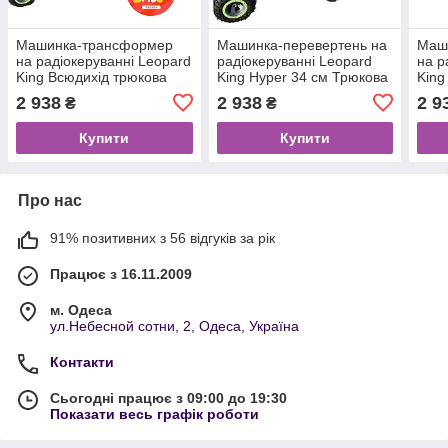
Машинка-трансформер
Машинка-перевертень на
Маш
на радіокеруванні Leopard
радіокеруванні Leopard
на р
King Всюдихід трюкова
King Hyper 34 см Трюкова
King
машинка дитяча
машинка на пульті
трюк
2 938
2 938
2 9
₴
₴
керування
Купити
Купити
Про нас
91% позитивних з 56 відгуків за рік
Працює з 16.11.2009
м. Одеса
ул.Небесной сотни, 2, Одеса, Україна
Контакти
Сьогодні працює з 09:00 до 19:30
Показати весь графік роботи