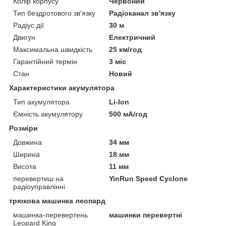
Колір корпусу
Червоний
Тип бездротового зв'язку
Радіоканал зв'язку
Радіус дії
30 м
Двигун
Електричний
Максимальна швидкість
25 км/год
Гарантійний термін
3 міс
Стан
Новий
Характеристики акумулятора
Тип акумулятора
Li-Ion
Ємність акумулятору
500 мА/год
Розміри
Довжина
34 мм
Ширина
18 мм
Висота
11 мм
перевертиш на
YinRun Speed Cyclone
радіоуправлінні
трюкова машинка леопард
машинка-перевертень
машинки перевертні
Leopard King