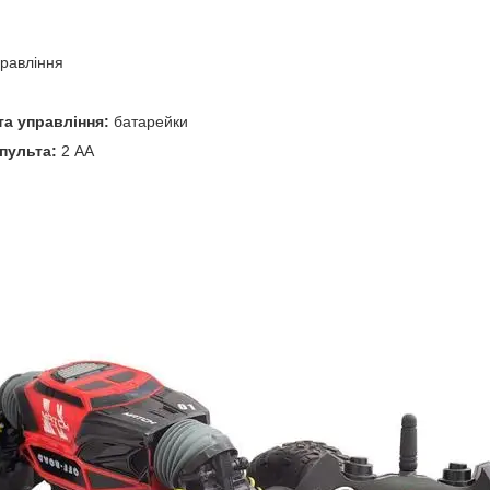
равління
та управління:
батарейки
пульта:
2 АА