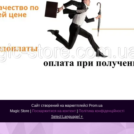
Сайт створений на маркетплейсі
Prom.ua
Magic Store |
Поскаржитися на контент
|
Політика конфіденційності
Select Language
▼