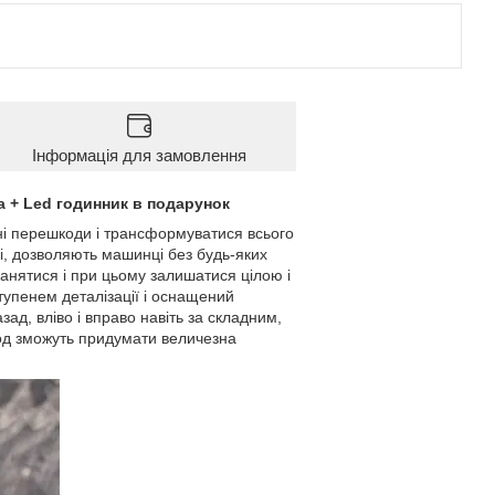
Інформація для замовлення
 + Led годинник в подарунок
дні перешкоди і трансформуватися всього
ві, дозволяють машинці без будь-яких
ганятися і при цьому залишатися цілою і
тупенем деталізації і оснащений
д, вліво і вправо навіть за складним,
год зможуть придумати величезна