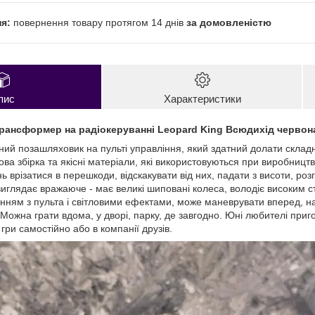
повернення товару протягом 14 днів
за домовленістю
пис
Характеристики
рансформер на радіокеруванні Leopard King Всюдихід червона
жний позашляховик на пульті управління, який здатний долати скла
ва збірка та якісні матеріали, які використовуються при виробницт
 врізатися в перешкоди, відскакувати від них, падати з висоти, роз
иглядає вражаюче - має великі шиповані колеса, володіє високим с
ням з пульта і світловими ефектами, може маневрувати вперед, наза
 Можна грати вдома, у дворі, парку, де завгодно. Юні любителі при
 гри самостійно або в компанії друзів.